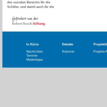
Schüler, und damit auch für die
zukünftigen Erwachsenen,
einzustufen und damit
Hemmungen und Stigmatisierung
abzubauen.
Christine Einödshofer, Ingolstadt
In Kürze
Debatte
Projektü
Nachrichten
Kolumne
Projekte 
Termine
Medientipps