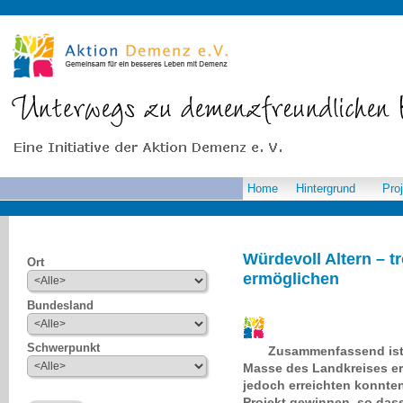
Home
Hintergrund
Pro
Würdevoll Altern – 
Ort
ermöglichen
Bundesland
Schwerpunkt
Zusammenfassend ist z
Masse des Landkreises err
jedoch erreichten konnten
Projekt gewinnen, so dass