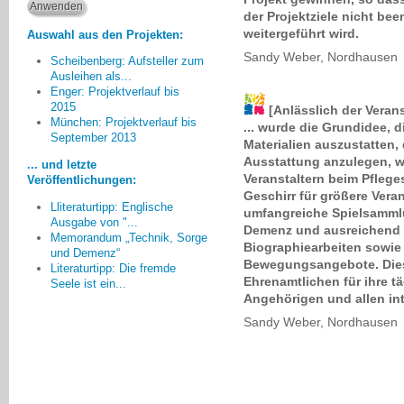
der Projektziele nicht be
weitergeführt wird.
Auswahl aus den Projekten:
Sandy Weber, Nordhausen
Scheibenberg: Aufsteller zum
Ausleihen als...
Enger: Projektverlauf bis
2015
[Anlässlich der Vera
München: Projektverlauf bis
... wurde die Grundidee,
Was dann in den Gesprächen
September 2013
Materialien auszustatten,
[mit Angehörigen] aus tiefster
Ausstattung anzulegen, w
Vergangenheit wieder
... und letzte
Veranstaltern beim Pfleg
„hochgeholt“ wird und ich dadurch
Veröffentlichungen:
Geschirr für größere Veran
merke, dass es in den Familien
Lliteraturtipp: Englische
umfangreiche Spielsammlu
immer noch viele unerledigte
Ausgabe von "...
Demenz und ausreichend M
Dinge gibt, die nie geklärt wurden,
Memorandum „Technik, Sorge
Biographiearbeiten sowie 
beindruckt mich immer wieder.
und Demenz“
Bewegungsangebote. Dies
Literaturtipp: Die fremde
Andreas Günther, Erfurt
Ehrenamtlichen für ihre t
Seele ist ein...
Angehörigen und allen in
Sandy Weber, Nordhausen