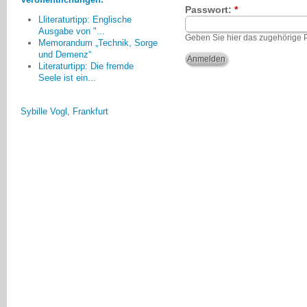
Zusammenarbeit zwischen von
Passwort:
*
Demenz Betroffenen,
Lliteraturtipp: Englische
Ausgabe von "...
bürgerschaftlich Engagierten und
Geben Sie hier das zugehörige 
Memorandum „Technik, Sorge
professionellen Akteuren fruchtbar
und Demenz“
sein und jeder auf seine Art einen
Literaturtipp: Die fremde
kleinen Teil zur Lösung beitragen
Seele ist ein...
kann.
Sybille Vogl, Frankfurt