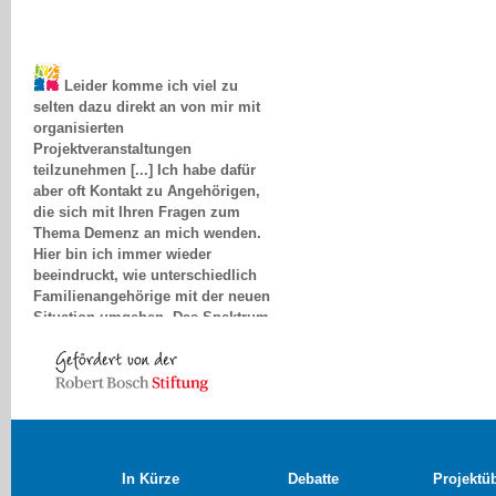
Leider komme ich viel zu
selten dazu direkt an von mir mit
organisierten
Projektveranstaltungen
teilzunehmen [...] Ich habe dafür
aber oft Kontakt zu Angehörigen,
die sich mit Ihren Fragen zum
Thema Demenz an mich wenden.
Hier bin ich immer wieder
beeindruckt, wie unterschiedlich
Familienangehörige mit der neuen
Situation umgehen. Das Spektrum
reicht von fast
selbstzerstörerischer Aufopferung
bis zur völligen Ablehnung des an
Demenz Erkrankten.
Andreas Günther, Erfurt
In Kürze
Debatte
Projektü