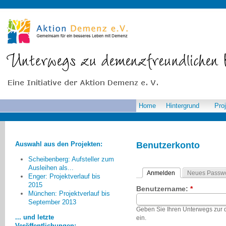
Home
Hintergrund
Pro
Auswahl aus den Projekten:
Benutzerkonto
Scheibenberg: Aufsteller zum
Ausleihen als...
Anmelden
Neues Passwo
Enger: Projektverlauf bis
2015
Benutzername:
*
Wir haben in unserem Projekt
München: Projektverlauf bis
September 2013
erlebt, dass es möglich ist,
Geben Sie Ihren Unterwegs zu
gemeinsam vor Ort Ideen zu
... und letzte
ein.
entwickeln und dass eine
Veröffentlichungen: