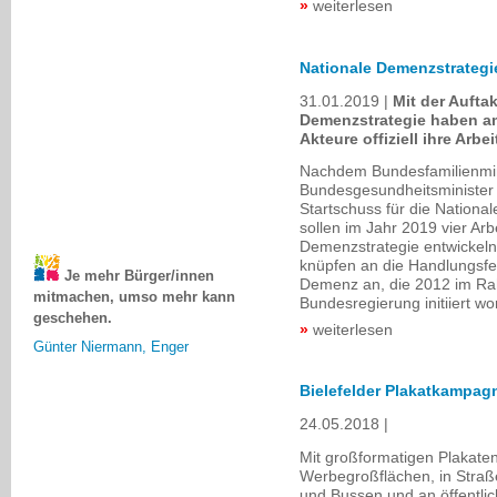
weiterlesen
Nationale Demenzstrategi
31.01.2019
Mit der Aufta
Demenzstrategie haben am 
Akteure offiziell ihre Arb
Nachdem Bundesfamilienmini
Bundesgesundheitsminister
Startschuss für die Nation
sollen im Jahr 2019 vier Arb
Demenzstrategie entwickeln
Je mehr Bürger/innen
knüpfen an die Handlungsfel
mitmachen, umso mehr kann
Demenz an, die 2012 im Ra
geschehen.
Bundesregierung initiiert wor
Günter Niermann, Enger
weiterlesen
Bielefelder Plakatkampagn
24.05.2018
Mit großformatigen Plakaten
Werbegroßflächen, in Stra
und Bussen und an öffentli