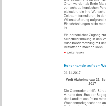
Orten werden ab Ende Mai
von acht authentischen Per
plakatiert, die ihre Wünsche
Zeitraum formulieren, in de
Willensäußerung aufgrund k
Einschränkungen nicht meh
ist.
Ein persönlicher Zugang z
Selbstbestimmung in den Vor
Auseinandersetzung mit de
Betroffenen machen kann.
weiterlesen
Hohenhameln auf dem We
21.11.2017
Welt Alzheimertag 21. S
2017
Die Generationenhilfe Börde
V. hatte den „Bus der Bege
des Landkreises Peine mitt
Wochenmarktgeschehen au