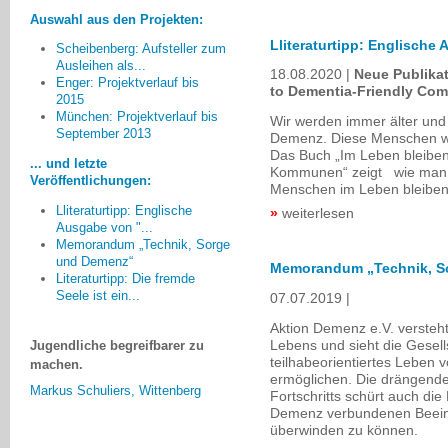
Auswahl aus den Projekten:
Lliteraturtipp: Englische
Scheibenberg: Aufsteller zum
Ausleihen als...
18.08.2020
Neue Publikat
Enger: Projektverlauf bis
to Dementia-Friendly Com
Beeindruckend am Projekt war
2015
die sich fortwährend steigernde
München: Projektverlauf bis
Wir werden immer älter und
Begeisterung der Schüler. Sie
September 2013
Demenz. Diese Menschen we
haben es geschafft, sich auf
Das Buch „Im Leben bleibe
... und letzte
bewegende und teilweise spaßige
Kommunen“ zeigt wie man O
Veröffentlichungen:
Menschen im Leben bleiben
Weise einem noch immer großen
Tabuthema in weiten Teilen unserer
Lliteraturtipp: Englische
weiterlesen
Ausgabe von "...
Gesellschaft zu nähern, um der
Memorandum „Technik, Sorge
Demenz etwas von ihrem
und Demenz“
Schrecken zu nehmen und den
Memorandum „Technik, S
Literaturtipp: Die fremde
Verlauf und den Umgang mit der
Seele ist ein...
07.07.2019
Krankheit auch für Kinder und
Jugendliche begreifbarer zu
Aktion Demenz e.V. versteh
machen.
Lebens und sieht die Gesell
teilhabeorientiertes Leben
Markus Schuliers, Wittenberg
ermöglichen. Die drängend
Fortschritts schürt auch die
Demenz verbundenen Beein
überwinden zu können.