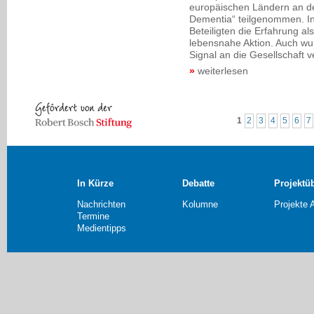
europäischen Ländern an d
Dementia“ teilgenommen. In
Beteiligten die Erfahrung al
lebensnahe Aktion. Auch wur
Signal an die Gesellschaft ve
weiterlesen
1
2
3
4
5
6
7
In Kürze
Debatte
Projektü
Nachrichten
Kolumne
Projekte 
Termine
Medientipps