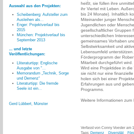
heißt, sie füllen ihre unmit
Auswahl aus den Projekten:
ihr Viertel mit Leben. Außer
bis 24 Monate). Inhaltlich 
Scheibenberg: Aufsteller zum
Miteinander junger Mensche
Ausleihen als...
Jugendlichen oder Menschen
Enger: Projektverlauf bis
2015
gesellschaftlicher Gruppen f
München: Projektverlauf bis
Eine andere Perspektive
unterschiedlichen Interesse
September 2013
gemeinsames Vorhaben und
bezieht sich auf die Einsamkeit
Selbstwirksamkeit und akti
nach dem Tod eines
... und letzte
Lebensumfeld unterstützen. D
demenzkranken Partners. Hier sind
Veröffentlichungen:
Förderprogramm der Robert 
Lösungen gefragt, wenn in Folge
Mitarbeit durchgeführt wird.
Lliteraturtipp: Englische
einer eingeschränkten Mobilität die
Wird eine Projektidee in die
Ausgabe von "...
Wohnung nicht mehr verlassen
sie nicht nur eine finanziel
Memorandum „Technik, Sorge
werden kann, und man dort mit
und Demenz“
holen sich bei einer Projek
den eigenen Gedanken alleine
Literaturtipp: Die fremde
Erfahrungen aus und geben
bleibt.
Seele ist ein...
Programms.
Gerd Lübbert, Münster
Weitere Informationen zu
Verfasst von Conny Voester am 1
Tags:
Demenz
Diversität
För