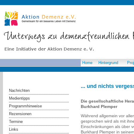
Home
Hintergrund
Pro
... und nichts verge
Nachrichten
Medientipps
Die gesellschaftliche He
Programmhinweise
Burkhard Plemper
Rezensionen
Während allgemein vor all
gesprochen wird als mit ih
Termine
Einschränkungen als über ve
Links
Burkhard Plemper in seinem