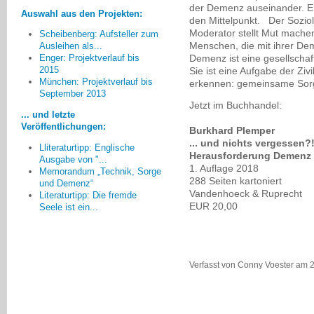
der Demenz auseinander. Er 
Auswahl aus den Projekten:
den Mittelpunkt. Der Sozio
Moderator stellt Mut mach
Scheibenberg: Aufsteller zum
Menschen, die mit ihrer D
Ausleihen als...
Demenz ist eine gesellschaf
Enger: Projektverlauf bis
2015
Sie ist eine Aufgabe der Ziv
München: Projektverlauf bis
erkennen: gemeinsame Sorge 
Zur "Demenzfreundlichkeit" im
September 2013
Kreis Düren fehlen noch
Jetzt im Buchhandel:
Betreuungsangebote am
... und letzte
Wochenende und in der Nacht.
Veröffentlichungen:
Burkhard Plemper
Monika Sandjon, Düren
... und nichts vergessen?!
Lliteraturtipp: Englische
Herausforderung Demenz
Ausgabe von "...
1. Auflage 2018
Memorandum „Technik, Sorge
288 Seiten kartoniert
und Demenz“
Vandenhoeck & Ruprecht
Literaturtipp: Die fremde
EUR 20,00
Seele ist ein...
Verfasst von Conny Voester am 