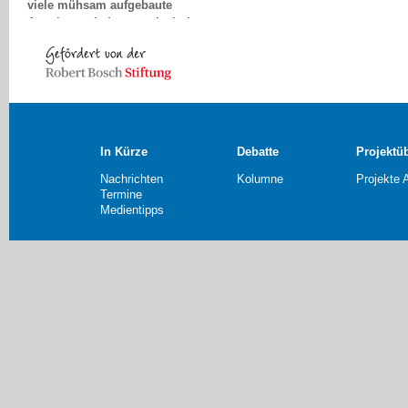
Angebote wieder verschwinden
und immer neue Projektideen
entstehen müssen.
Marion Janser, Kiel
In Kürze
Debatte
Projektü
Nachrichten
Kolumne
Projekte 
Termine
Medientipps