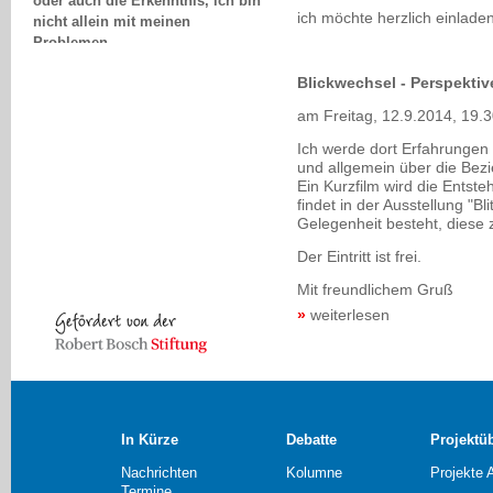
nicht allein mit meinen
ich möchte herzlich einlade
Problemen.
Andreas Günther, Erfurt
Blickwechsel - Perspekti
am Freitag, 12.9.2014, 19.
Ich werde dort Erfahrungen 
und allgemein über die Be
Ein Kurzfilm wird die Entste
findet in der Ausstellung "Bli
Gelegenheit besteht, diese 
Der Eintritt ist frei.
Mit freundlichem Gruß
weiterlesen
In Kürze
Debatte
Projektü
Nachrichten
Kolumne
Projekte 
Termine