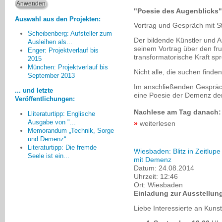
"Poesie des Augenblicks"
Auswahl aus den Projekten:
Vortrag und Gespräch mit 
Scheibenberg: Aufsteller zum
Der bildende Künstler und A
Ausleihen als...
seinem Vortrag über den fr
Enger: Projektverlauf bis
transformatorische Kraft sp
2015
Menschen [mit Demenz], die
München: Projektverlauf bis
Nicht alle, die suchen find
vorher unruhig umherliefen, malten
September 2013
zusammen mit ihren Angehörigen
Im anschließenden Gespräch
... und letzte
und wurden ganz ruhig. Viele
eine Poesie der Demenz de
Veröffentlichungen:
Angehörige waren erstaunt über
Nachlese am Tag danach:
die Fähigkeiten...
Lliteraturtipp: Englische
Ausgabe von "...
weiterlesen
Gerd Lübbert, Münster
Memorandum „Technik, Sorge
und Demenz“
Literaturtipp: Die fremde
Wiesbaden: Blitz in Zeitlup
Seele ist ein...
mit Demenz
Datum:
24.08.2014
Uhrzeit:
12:46
Ort:
Wiesbaden
Einladung zur Ausstellun
Liebe Interessierte an Kun