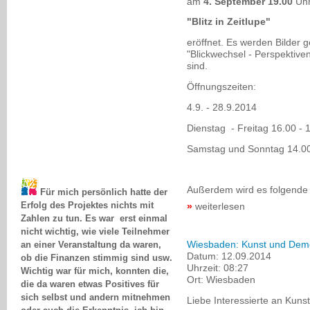
am
4. September 19.00
Uhr
"Blitz in Zeitlupe"
eröffnet. Es werden Bilder 
"Blickwechsel - Perspektiv
sind.
Öffnungszeiten:
4.9. - 28.9.2014
Dienstag - Freitag 16.00 - 
Samstag und Sonntag 14.00
Für mich persönlich hatte der
Außerdem wird es folgende
Erfolg des Projektes nichts mit
weiterlesen
Zahlen zu tun. Es war erst einmal
nicht wichtig, wie viele Teilnehmer
an einer Veranstaltung da waren,
Wiesbaden: Kunst und Dem
ob die Finanzen stimmig sind usw.
Datum:
12.09.2014
Wichtig war für mich, konnten die,
Uhrzeit:
08:27
die da waren etwas Positives für
Ort:
Wiesbaden
sich selbst und andern mitnehmen
Liebe Interessierte an Kun
oder auch die Erkenntnis, ich bin