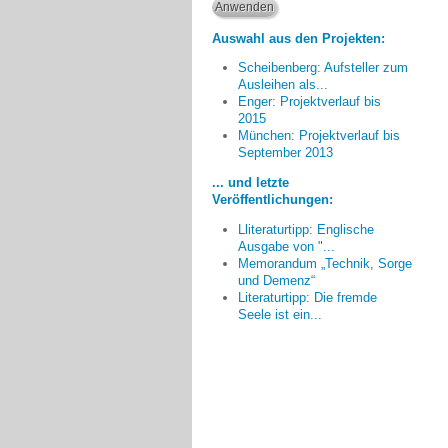
Auswahl aus den Projekten:
Scheibenberg: Aufsteller zum
Ausleihen als...
Enger: Projektverlauf bis
2015
München: Projektverlauf bis
Am meisten beeindruckt hat
September 2013
mich der unproblematische und
... und letzte
offene Umgang von Kindern mit
Veröffentlichungen:
Demenzkranken auch wenn sie
keine Vorerfahrungen haben.
Lliteraturtipp: Englische
Ausgabe von "...
Christine Einödshofer, Ingolstadt
Memorandum „Technik, Sorge
und Demenz“
Literaturtipp: Die fremde
Seele ist ein...