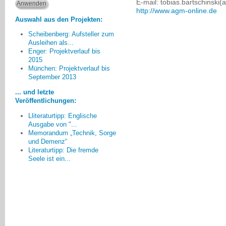
E-mail: tobias.bartschinski(
http://www.agm-online.de
Auswahl aus den Projekten:
Scheibenberg: Aufsteller zum
Ausleihen als...
Enger: Projektverlauf bis
2015
München: Projektverlauf bis
Endlich wird nicht nur über
September 2013
Demenz und demographischen
Wandel gesprochen, endlich wird
... und letzte
etwas bewegt!
Veröffentlichungen:
Carsten-Armin Jakimowicz, Amberg
Lliteraturtipp: Englische
Ausgabe von "...
Memorandum „Technik, Sorge
und Demenz“
Literaturtipp: Die fremde
Seele ist ein...