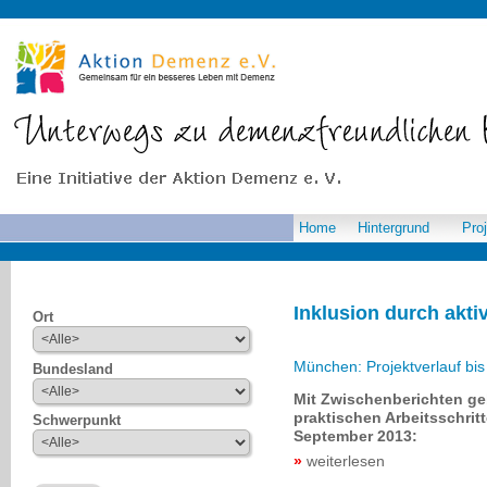
Home
Hintergrund
Pro
Inklusion durch akti
Ort
München: Projektverlauf bi
Bundesland
Mit Zwischenberichten geb
praktischen Arbeitsschri
Schwerpunkt
September 2013:
weiterlesen