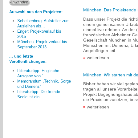
München: Das Projektende 
Auswahl aus den Projekten:
Dass unser Projekt die richt
Scheibenberg: Aufsteller zum
einem gemeinsamen Urlaubs
Ausleihen als...
einmal live erleben. An der
Enger: Projektverlauf bis
französischen Alzheimer Ge
2015
Gesellschaft München in M
Auf Dauer gesehen wäre es
München: Projektverlauf bis
Menschen mit Demenz, Erkr
September 2013
meiner Meinung nach für das
Angehörigen teil.
Projekt am besten, wenn die
... und letzte
weiterlesen
ehrenamtlichen Mitglieder deutlich
Veröffentlichungen:
überwiegen würden.
Lliteraturtipp: Englische
Horst Roos, Frankenthal
München: Wir starten mit d
Ausgabe von "...
Memorandum „Technik, Sorge
Bisher haben wir viel geplan
und Demenz“
tragen all unsere Vorarbeit
Literaturtipp: Die fremde
Projekt Begegnungshaus ab 
Seele ist ein...
die Praxis umzusetzen, bess
weiterlesen