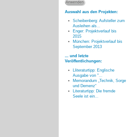
Auswahl aus den Projekten:
Scheibenberg: Aufsteller zum
Ausleihen als...
Enger: Projektverlauf bis
2015
München: Projektverlauf bis
Was aus meiner Sicht noch
September 2013
fehlt ist die Bereitschaft vieler
... und letzte
Älterer, die bisher keinen
Veröffentlichungen:
Demenzkranken im Familien- oder
Freundeskreis hatten, sich mit dem
Lliteraturtipp: Englische
Thema zu beschäftigen. Hier
Ausgabe von "...
herrscht teilweise eine richtige
Memorandum „Technik, Sorge
Blockadehaltung,
und Demenz“
Literaturtipp: Die fremde
Christine Einödshofer, Ingolstadt
Seele ist ein...