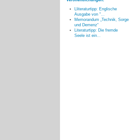
möglichen Kooperationspartner,
welche vermutlich aus der Sorge
Lliteraturtipp: Englische
um eigene Nachteile bedingt war,
Ausgabe von "...
zu einer positiven Unterstützung
Memorandum „Technik, Sorge
aller Teilnehmer gewandelt hat.
und Demenz“
Literaturtipp: Die fremde
Frau Busch, Zwickau
Seele ist ein...