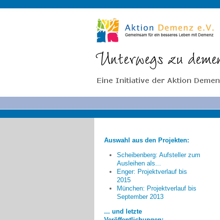
Auswahl aus den Projekten:
Scheibenberg: Aufsteller zum
Ausleihen als...
Enger: Projektverlauf bis
2015
München: Projektverlauf bis
Die Arbeit des "Runden
September 2013
Tisches" hat dazu geführt, dass
... und letzte
sich die anfängliche Skepsis der
Veröffentlichungen: