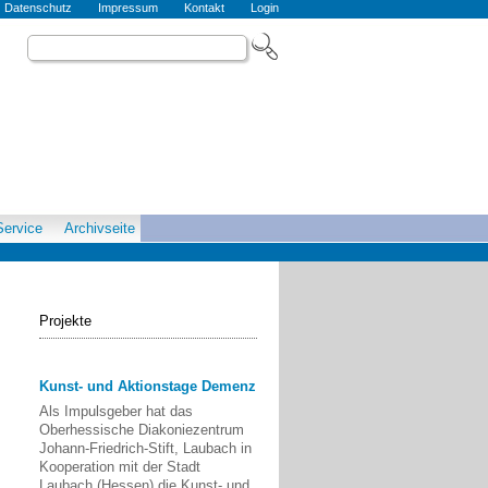
Datenschutz
Impressum
Kontakt
Login
Service
Archivseite
Projekte
Kunst- und Aktionstage Demenz
Als Impulsgeber hat das
Oberhessische Diakoniezentrum
Johann-Friedrich-Stift, Laubach in
Kooperation mit der Stadt
Laubach (Hessen) die Kunst- und