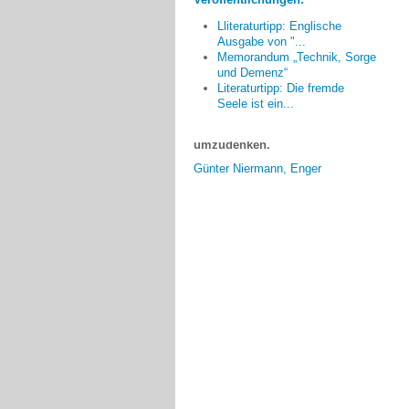
Straße im Vorübergehen
Lliteraturtipp: Englische
ansprechen und vor allem Mut
Ausgabe von "...
zusprechen, so weiterzumachen.
Memorandum „Technik, Sorge
Wir stellten fest: das Thema ist in
und Demenz“
der Stadt angekommen, denn man
Literaturtipp: Die fremde
hatte auch den Mut, an
Seele ist ein...
verschiedenen Stellen
umzudenken.
Günter Niermann, Enger