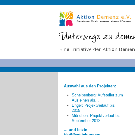
Auswahl aus den Projekten:
Scheibenberg: Aufsteller zum
Ausleihen als...
Enger: Projektverlauf bis
2015
Nicht nur die angesprochenen
München: Projektverlauf bis
September 2013
Institutionen sondern auch die
Menschen in Enger haben sich
... und letzte
geöffnet, indem sie uns auf der
Veröffentlichungen: