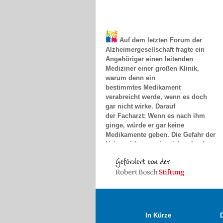
Auf dem letzten Forum der
Alzheimergesellschaft fragte ein
Angehöriger einen leitenden
Mediziner einer großen Klinik,
warum denn ein
bestimmtes Medikament
verabreicht werde, wenn es doch
gar nicht wirke. Darauf
der Facharzt: Wenn es nach ihm
ginge, würde er gar keine
Medikamente geben. Die Gefahr der
Nebenwirkungen ist viel zu hoch.
Das nenne ich "Erfolg"...
Dr. Monika Meyer-Klette, Greifswald
In Kürze