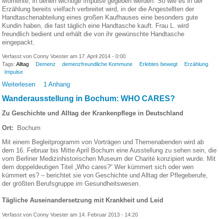
Momente, in denen wichtige Impulse gegeben werden. So wie es in der
Erzählung bereits vielfach verbreitet wird, in der die Angestellten der
Handtaschenabteilung eines großen Kaufhauses eine besonders gute
Kundin haben, die fast täglich eine Handtasche kauft. Frau L. wird
freundlich bedient und erhält die von ihr gewünschte Handtasche
eingepackt.
Verfasst von Conny Voester am 17. April 2014 - 0:00
Tags:
Alltag
Demenz
demenzfreundliche Kommune
Erlebtes bewegt
Erzählung
Impulse
Weiterlesen
1 Anhang
Wanderausstellung in Bochum: WHO CARES?
Zu Geschichte und Alltag der Krankenpflege in Deutschland
Ort:
Bochum
Mit einem Begleitprogramm von Vorträgen und Themenabenden wird ab
dem 16. Februar bis Mitte April Bochum eine Ausstellung zu sehen sein, die
vom Berliner Medizinhistorischen Museum der Charité konzipiert wurde. Mit
dem doppeldeutigen Titel „Who cares?“ Wer kümmert sich oder wen
kümmert es? – berichtet sie von Geschichte und Alltag der Pflegeberufe,
der größten Berufsgruppe im Gesundheitswesen.
Tägliche Auseinandersetzung mit Krankheit und Leid
Verfasst von Conny Voester am 14. Februar 2013 - 14:20