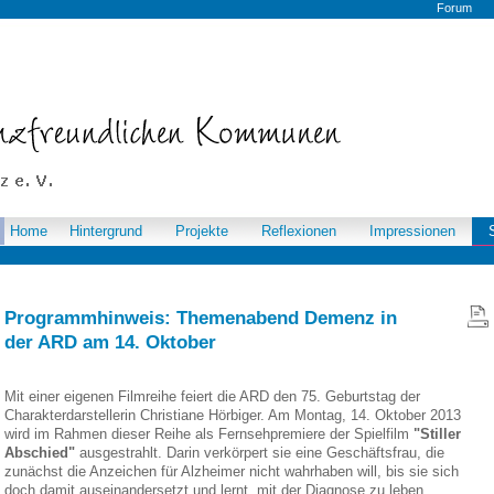
Forum
Home
Hintergrund
Projekte
Reflexionen
Impressionen
Programmhinweis: Themenabend Demenz in
der ARD am 14. Oktober
Mit einer eigenen Filmreihe feiert die ARD den 75. Geburtstag der
Charakterdarstellerin Christiane Hörbiger. Am Montag, 14. Oktober 2013
wird im Rahmen dieser Reihe als Fernsehpremiere der Spielfilm
"Stiller
Abschied"
ausgestrahlt. Darin verkörpert sie eine Geschäftsfrau, die
zunächst die Anzeichen für Alzheimer nicht wahrhaben will, bis sie sich
doch damit auseinandersetzt und lernt, mit der Diagnose zu leben.