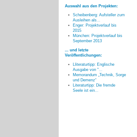
Auswahl aus den Projekten:
Scheibenberg: Aufsteller zum
Ausleihen als...
Enger: Projektverlauf bis
2015
München: Projektverlauf bis
Aus meiner Sicht wäre es
September 2013
schön, wenn Menschen mit
Demenz stärker in das allgemeine
... und letzte
Leben integriert werden könnten
Veröffentlichungen:
anstatt immer neue
Lliteraturtipp: Englische
Nischenangebote zu schaffen.
Ausgabe von "...
Marion Janser, Kiel
Memorandum „Technik, Sorge
und Demenz“
Literaturtipp: Die fremde
Seele ist ein...