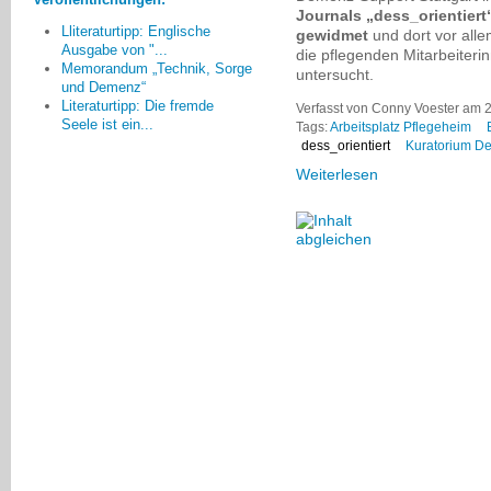
keine Vorerfahrungen haben.
Journals „dess_orientiert
Lliteraturtipp: Englische
gewidmet
und dort vor all
Christine Einödshofer, Ingolstadt
Ausgabe von "...
die pflegenden Mitarbeiteri
Memorandum „Technik, Sorge
untersucht.
und Demenz“
Literaturtipp: Die fremde
Verfasst von Conny Voester am 
Seele ist ein...
Tags:
Arbeitsplatz Pflegeheim
dess_orientiert
Kuratorium Deu
Weiterlesen