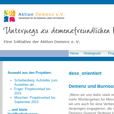
Home
Hintergrund
Pro
Auswahl aus den Projekten:
dess_orientiert
Scheibenberg: Aufsteller zum
Ausleihen als...
Demenz und Burnou
Enger: Projektverlauf bis
2015
„Wenn wir uns dafür stark 
Am meisten beeindruckt hat
München: Projektverlauf bis
mehr Wohlergehen für Mens
mich der unproblematische und
September 2013
wir uns auch für eine Verb
offene Umgang von Kindern mit
derjenigen engagieren, die 
... und letzte
Demenzkranken auch wenn sie
Demenz-Support Stuttgart 
Veröffentlichungen: