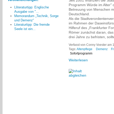
Seit 2001 finanziert die Sta
Dr. Monika Meyer-Klette, Greifswald
Programm Würde im Alter" 
Lliteraturtipp: Englische
Betreuung von Menschen mi
Ausgabe von "...
Deutschland.
Memorandum „Technik, Sorge
Als die Stadtverordentenv
und Demenz“
im Rahmen der Daseinsfürso
Literaturtipp: Die fremde
Hilferuf des „Frankfurter F
Seele ist ein...
Römer zunächst daran, das
drei Jahre zu befristen, so
Verfasst von Conny Voester am 1
Tags:
Altenpflege
Demenz
Fr
Sofortprogramm
Weiterlesen