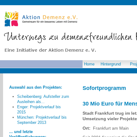
Home
Hintergrund
Pro
Auswahl aus den Projekten:
Sofortprogramm
Scheibenberg: Aufsteller zum
Ausleihen als...
30 Mio Euro für Me
Enger: Projektverlauf bis
2015
Stadt Frankfurt trug im le
[Wichtig ist:] ...
München: Projektverlauf bis
Umsetzung vieler Projekte
September 2013
Nicht nachlassen, Betroffene
Ort:
Frankfurt am Main
ausfindig zu machen und den
... und letzte
Angehörigen ebenso zu helfen.
Veröffentlichungen: