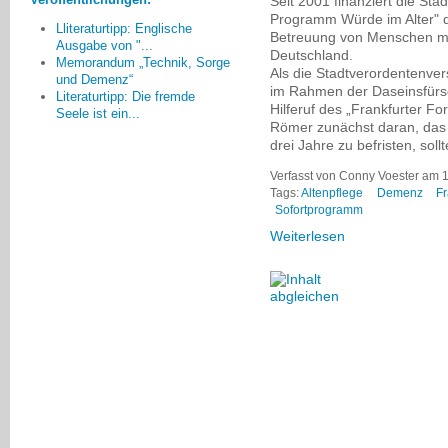
Seit 2001 finanziert die Sta
„Demenzfreundlichkeit“? - Da
Programm Würde im Alter" 
Lliteraturtipp: Englische
passe ich. Das wäre ein
Betreuung von Menschen mi
Ausgabe von "...
mehrbändiges Werk.
Deutschland.
Memorandum „Technik, Sorge
Als die Stadtverordentenv
und Demenz“
im Rahmen der Daseinsfürso
Hartmut Schilling, Minden
Literaturtipp: Die fremde
Hilferuf des „Frankfurter F
Seele ist ein...
Römer zunächst daran, das
drei Jahre zu befristen, so
Verfasst von Conny Voester am 1
Tags:
Altenpflege
Demenz
Fr
Sofortprogramm
Weiterlesen