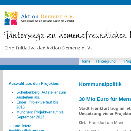
Home
Hintergrund
Pro
Auswahl aus den Projekten:
Kommunalpolitik
Scheibenberg: Aufsteller zum
Ausleihen als...
30 Mio Euro für Me
Enger: Projektverlauf bis
2015
Stadt Frankfurt trug im le
München: Projektverlauf bis
Was fehlt Ihrer Meinung nach
Umsetzung vieler Projekte
September 2013
in Ihrer gegenwärtigen
Ort:
Frankfurt am Main
Kommune/gemeinschaftlichem
... und letzte
Umfeld zur
Veröffentlichungen: