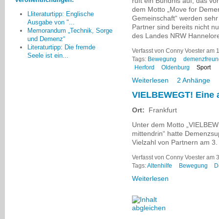
ruft ein Bündnis auf, das von
Christiane Meyer-Rönner, Pirna
dem Motto „Move for Dement
Lliteraturtipp: Englische
Gemeinschaft“ werden sehr un
Ausgabe von "...
Partner sind bereits nicht n
Memorandum „Technik, Sorge
des Landes NRW Hannelore 
und Demenz“
Literaturtipp: Die fremde
Verfasst von Conny Voester am 17
Seele ist ein...
Tags:
Bewegung
demenzfreun
Herford
Oldenburg
Sport
Weiterlesen
2 Anhänge
VIELBEWEGT! Eine a
Ort:
Frankfurt
Unter dem Motto „VIELBEWE
mittendrin“ hatte Demenzsu
Vielzahl von Partnern am 3.
Verfasst von Conny Voester am 3
Tags:
Altenhilfe
Bewegung
D
Weiterlesen