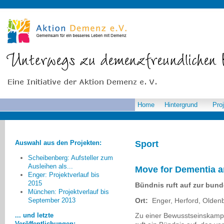
Home
Hintergrund
Pro
Auswahl aus den Projekten:
Sport
Scheibenberg: Aufsteller zum
Ausleihen als...
Move for Dementia a
Enger: Projektverlauf bis
2015
Bündnis ruft auf zur bu
München: Projektverlauf bis
Ich wünsche mir für Pirna
Ort:
Enger, Herford, Olden
September 2013
mehr Angebote, die Normalität und
Lebensfreude in den Alltag der
... und letzte
Zu einer Bewusstseinska
Betroffenen bringen.
Veröffentlichungen: