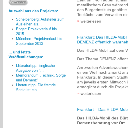
metallischem Grau während 
des Bürgerinstituts genäht
Auswahl aus den Projekten:
Teeküche zum Verweilen ein
Scheibenberg: Aufsteller zum
weiterlesen
Ausleihen als...
Enger: Projektverlauf bis
2015
Frankfurt: Das HILDA-Mobi
Je mehr Bürger/innen
München: Projektverlauf bis
DEMENZ öffentlich wahrne
September 2013
mitmachen, umso mehr kann
geschehen.
Das HILDA-Mobil auf dem 
... und letzte
Günter Niermann, Enger
Veröffentlichungen:
Das Thema DEMENZ öffent
Lliteraturtipp: Englische
Am zweiten Adventswochen
Ausgabe von "...
einem Weihnachtsmarkt anz
Memorandum „Technik, Sorge
Frankfurts. In diesem Stadtt
und Demenz“
am jeweils ersten Mittwoch 
Literaturtipp: Die fremde
ermöglicht durch die Projek
Seele ist ein...
weiterlesen
Frankfurt – Das HILDA-Mob
Das HILDA-Mobil des Bürge
Demenzberatung vor Ort