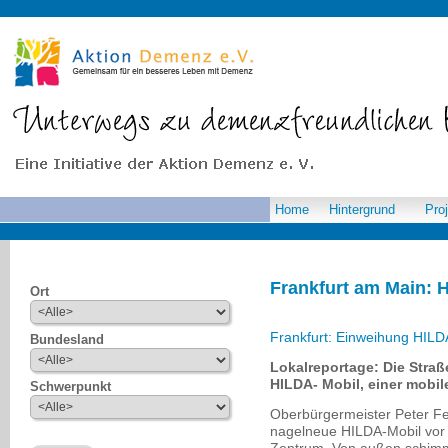
Home
Hintergrund
Pro
Frankfurt am Main: H
Ort
Frankfurt: Einweihung HILD
Bundesland
Lokalreportage: Die Stra
HILDA- Mobil, einer mobi
Schwerpunkt
Oberbürgermeister Peter F
nagelneue HILDA-Mobil vor 
Zentrum. Von außen schimme