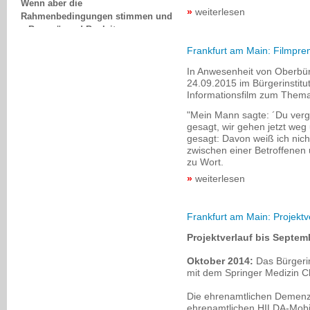
Rahmenbedingungen stimmen und
weiterlesen
z.B. genügend Begleitpersonen
mitfahren, dann bietet das
Radfahren eine tolle Möglichkeit für
Frankfurt am Main: Filmprem
gemeinsame
In Anwesenheit von Oberbü
Familienunternehmungen!
24.09.2015 im Bürgerinstitu
Hartmut Schilling, Minden
Informationsfilm zum Thema 
"Mein Mann sagte: ´Du vergis
gesagt, wir gehen jetzt weg 
gesagt: Davon weiß ich nich
zwischen einer Betroffene
zu Wort.
weiterlesen
Frankfurt am Main: Projekt
Projektverlauf bis Septem
Oktober 2014:
Das Bürgerin
mit dem Springer Medizin C
Die ehrenamtlichen Demenzb
ehrenamtlichen HILDA-Mobil-