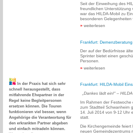
Seit der Einweihung des HIL
freundlichen Unterstützung
war das HILDA-Mobil zu Ein
besonderen Gelegenheiten w
weiterlesen
Frankfurt: Demenzberatun
Der auf der Bedürfnisse äl
Sprinter bietet einen geschü
Personen.
weiterlesen
In der Praxis hat sich sehr
Frankfurt: HILDA-Mobil Ein
schnell herausgestellt, dass
mitfahrende Ehepartner in der
„Dankes lädt ein!“ – HILDA
Regel keine Begleitpersonen
ersetzen können. Die Touren
Im Rahmen der Festwoche d
zum Stadtteil Schwanheim 
funktionieren viel besser, wenn
14. Juli 2014 von 9-12 Uhr 
Angehörige die Verantwortung für
statt.
den erkrankten Partner abgeben
und einfach mitradeln können.
Die Kirchengemeinde feiert b
Wenn aber die
neuen Gemeindezentrums m