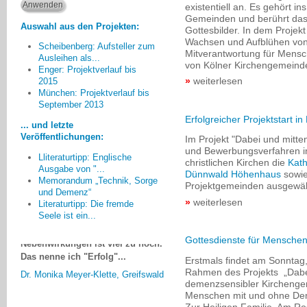
existentiell an. Es gehört i
Gemeinden und berührt das
Auswahl aus den Projekten:
Gottesbilder. In dem Projekt
Wachsen und Aufblühen von 
Scheibenberg: Aufsteller zum
Mitverantwortung für Mens
Ausleihen als...
von Kölner Kirchengemeind
Enger: Projektverlauf bis
weiterlesen
2015
Auf dem letzten Forum der
München: Projektverlauf bis
Alzheimergesellschaft fragte ein
September 2013
Angehöriger einen leitenden
Erfolgreicher Projektstart 
... und letzte
Mediziner einer großen Klinik,
Veröffentlichungen:
Im Projekt "Dabei und mitte
warum denn ein
und Bewerbungsverfahren i
bestimmtes Medikament
Lliteraturtipp: Englische
christlichen Kirchen die
Kath
verabreicht werde, wenn es doch
Ausgabe von "...
Dünnwald Höhenhaus
sowie
gar nicht wirke. Darauf
Memorandum „Technik, Sorge
Projektgemeinden ausgewäh
der Facharzt: Wenn es nach ihm
und Demenz“
weiterlesen
Literaturtipp: Die fremde
ginge, würde er gar keine
Seele ist ein...
Medikamente geben. Die Gefahr der
Nebenwirkungen ist viel zu hoch.
Gottesdienste für Mensche
Das nenne ich "Erfolg"...
Erstmals findet am Sonnta
Dr. Monika Meyer-Klette, Greifswald
Rahmen des Projekts „Dabe
demenzsensibler Kirchenge
Menschen mit und ohne Deme