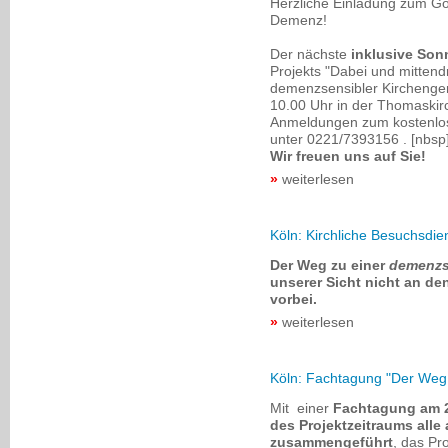
Herzliche Einladung zum Go
Demenz!
Der nächste
inklusive Son
Projekts "Dabei und mitten
demenzsensibler Kirchengem
10.00 Uhr in der Thomaskirc
Anmeldungen zum kostenlose
unter 0221/7393156 . [nbsp
Wir freuen uns auf Sie!
weiterlesen
Köln: Kirchliche Besuchsdi
Der Weg zu einer
demenzs
unserer Sicht nicht an de
vorbei.
weiterlesen
Köln: Fachtagung "Der Weg
Mit einer
Fachtagung am 2
des Projektzeitraums alle 
zusammengeführt
, das Pr