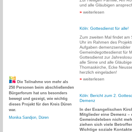
Zur Heiligen Familie, Am Ro
und alle Gläubigen ansprech
weiterlesen
Köln: Gottesdienst für alle!
Zum zweiten Mal findet am
Uhr im Rahmen des Projekt
Aufgaben demenzsensibler 
Gemeindegottesdienst für 
Gottesdienst zur Jahreslosu
alle Sinne und alle Gläubig
Thomaskirche, Ecke Neusser 
herzlich eingeladen!
Die Teilnahme von mehr als
weiterlesen
250 Personen beim abschließenden
Bürgerforum hat uns besonders
bewegt und gezeigt, wie wichtig
Köln: Bericht zum 2. Gotte
dieses Projekt für den Kreis Düren
Demenz
war.
In der Evangelischen Kir
Monika Sandjon, Düren
Mitglieder eine Demenz –
Gemeindeleben nicht mehr
ziehen sich viele Betroff
Wichtige soziale Kontakte