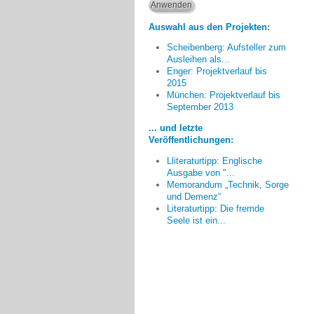
Auswahl aus den Projekten:
Scheibenberg: Aufsteller zum
Ausleihen als...
Je mehr Bürger/innen
Enger: Projektverlauf bis
mitmachen, umso mehr kann
2015
geschehen.
München: Projektverlauf bis
September 2013
Günter Niermann, Enger
... und letzte
Veröffentlichungen:
Lliteraturtipp: Englische
Ausgabe von "...
Memorandum „Technik, Sorge
und Demenz“
Literaturtipp: Die fremde
Seele ist ein...