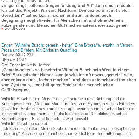
Ort:
Enger im Kreis Herford
„Enger singt – offenes Singen für Jung und Alt“ Zum einen möchten
wir auf das Projekt „Wir sind Nachbarn- Demenz berührt mit vielen
Gesichtern“ aufmerksam machen und zum anderen auch
Begegnungsmöglichkeiten für Menschen mit und ohne Demenz
aufzeigenden und Menschen Mut machen aufeinander zuzugehen.
weiterlesen
Enger: "Wilhelm Busch: gemein - heiter" Eine Biografie, erzählt in Versen,
Prosa und Briefen. Mit Christian Quadflieg
Datum:
09.12.2011
Uhrzeit:
16:43
Ort:
Enger im Kreis Herford
„Gemein-heiter“- so beschreibt Wilhelm Busch sein Werk in einem
Brief. Sarkastischer Humor kann ja wirklich oft etwas „gemein“ sein,
aber er kann auch „lachen machen“, und dass unterscheidet ihn eben
vom Zynismus, jener billigeren Spielart der menschlichen
Gefühlsregung.
Wilhelm Busch ist ein Meister der „gemein-heiteren“ Dichtung und die
Bubengeschichte „Max und Moritz“ ist fast zum Synonym seines Erfinders
geworden. Erstaunliches kommt zu Tage, wenn ich ein bisschen hinter die
klischierte Fassade meines „Titelhelden“ schaue. Die philosophischen
Betrachtungen z.B. sind bemerkenswert, obwohl
Wilhelm Busch behauptet:
„Ich kann nicht rufen. Meine Seele ist heiser. Ich habe eine philosophische
Erkältung“. Auch seine melancholischen Gedichte treffen mitten ins Herz.