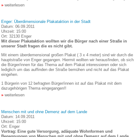
weiterlesen
Enger: Überdimensionale Plakataktion in der Stadt
Datum:
06.09.2011
Uhrzeit:
15:00
Ort:
32130 Enger
Mit dieser Plakataktion wollten wir die Bürger nach einer Straße in
unserer Stadt fragen die es nicht gibt.
Mit einem überdemensional großen Plakat ( 3 x 4 meter) sind wir durch die
hauptstraße von Enger gegangen. Hiermit wollten wir herausfinden, ob sich
die Bürger/innen für das Thema auf dem Plakat interessieren oder sich
lediglich um das auffinden der Straße bemühen und nicht auf das Plakat
eingehen.
1 Bürgerin von 12 befragten Bürger/innen ist auf das Plakat mit dem
dazugehörigen Thema eingegangen!!
weiterlesen
Menschen mit und ohne Demenz auf dem Lande
Datum:
14.09.2011
Uhrzeit:
15:00
Ort:
Enger
Vortrag: Eine gute Versorgung, adäquate Wohnformen und
Begegnungen von Menschen mit und ohne Demenz auf dem Lande