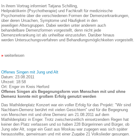
In ihrem Vortrag informiert Tatjana Schilling,
Heilpraktikerin (Psychotherapie) und Fachkraft für medizinische
Psychometrie über die verschiedenen Formen der Demenzerkrankungen,
über deren Ursachen, Symptome und Häufigkeit in den
jeweiligen Altersgruppen. Dabei werden unter anderem auch
behandelbare Demenzformen vorgestellt, denn nicht jede
Demenzerkrankung ist als unheilbar einzustufen. Darüber hinaus
werden Untersuchungsverfahren und Behandlungsmöglichkeiten vorgestellt.
weiterlesen
Offenes Singen mit Jung und Alt
Datum:
23.08.2011
Uhrzeit:
18:58
Ort:
Enger im Kreis Herford
Offenes Singen als Begegnungsform von Menschen mit und ohne
Demenz konnte mit großem Erfolg genutzt werden
Das Mathildenplatz Konzert war ein voller Erfolg für das Projekt: "Wir sind
Nachbarn-Demenz berührt mit vielen Gesichtern" und für die Begegnung
von Menschen mit und ohne Demenz am 21.08.2011 auf dem
Mathildenplatz in Enger. Trotz zwischenzeitlich einsetzendem Regen hat
keiner den Platz verlassen und so haben 228 Bürgerinnen und Bürger, ob
Jung oder Alt, sogar ein Gast aus Moskau war zugegen was sich später
herausstellte, gemeinsam und mit einer Zugabe 21 Volkslieder gesungen.