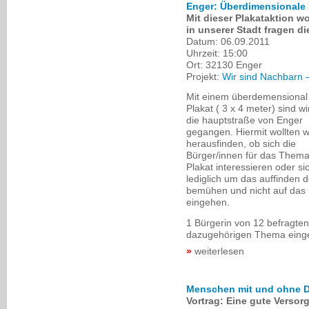
Enger: Überdimensionale P
Mit dieser Plakataktion wo
in unserer Stadt fragen die
Datum:
06.09.2011
Uhrzeit:
15:00
Ort:
32130 Enger
Projekt:
Wir sind Nachbarn 
Mit einem überdemensional
Plakat ( 3 x 4 meter) sind w
die hauptstraße von Enger
gegangen. Hiermit wollten w
herausfinden, ob sich die
Bürger/innen für das Them
Plakat interessieren oder si
lediglich um das auffinden 
bemühen und nicht auf das 
eingehen.
1 Bürgerin von 12 befragten
dazugehörigen Thema eing
weiterlesen
Menschen mit und ohne 
Vortrag: Eine gute Vers