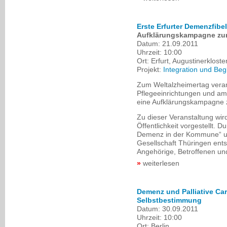
Erste Erfurter Demenzfibel
Aufklärungskampagne zum
Datum:
21.09.2011
Uhrzeit:
10:00
Ort:
Erfurt, Augustinerkloste
Projekt:
Integration und Be
Zum Weltalzheimertag veran
Pflegeeinrichtungen und amb
eine Aufklärungskampagne
Zu dieser Veranstaltung wird
Öffentlichkeit vorgestellt. 
Demenz in der Kommune“ un
Gesellschaft Thüringen ent
Angehörige, Betroffenen und 
weiterlesen
Demenz und Palliative Ca
Selbstbestimmung
Datum:
30.09.2011
Uhrzeit:
10:00
Ort:
Berlin