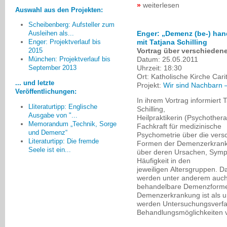
weiterlesen
Auswahl aus den Projekten:
Scheibenberg: Aufsteller zum
Enger: „Demenz (be-) han
Ausleihen als...
mit Tatjana Schilling
Enger: Projektverlauf bis
Zur "Demenzfreundlichkeit" im
Vortrag über verschiede
2015
Kreis Düren fehlen noch
Datum:
25.05.2011
München: Projektverlauf bis
Betreuungsangebote am
Uhrzeit:
18:30
September 2013
Wochenende und in der Nacht.
Ort:
Katholische Kirche Cari
... und letzte
Projekt:
Wir sind Nachbarn 
Monika Sandjon, Düren
Veröffentlichungen:
In ihrem Vortrag informiert 
Lliteraturtipp: Englische
Schilling,
Ausgabe von "...
Heilpraktikerin (Psychother
Memorandum „Technik, Sorge
Fachkraft für medizinische
und Demenz“
Psychometrie über die vers
Literaturtipp: Die fremde
Formen der Demenzerkran
Seele ist ein...
über deren Ursachen, Sym
Häufigkeit in den
jeweiligen Altersgruppen. D
werden unter anderem auc
behandelbare Demenzformen 
Demenzerkrankung ist als u
werden Untersuchungsverf
Behandlungsmöglichkeiten vo