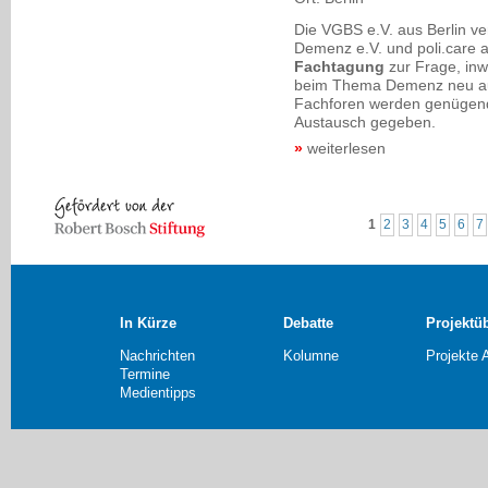
Die VGBS e.V. aus Berlin ver
Demenz e.V. und poli.care
Fachtagung
zur Frage, inwi
beim Thema Demenz neu au
Fachforen werden genügend 
Austausch gegeben.
weiterlesen
1
2
3
4
5
6
7
In Kürze
Debatte
Projektü
Nachrichten
Kolumne
Projekte 
Termine
Medientipps