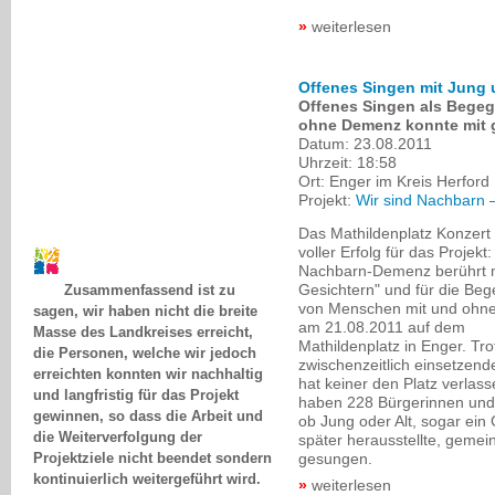
weiterlesen
Offenes Singen mit Jung 
Offenes Singen als Bege
ohne Demenz konnte mit 
Datum:
23.08.2011
Uhrzeit:
18:58
Ort:
Enger im Kreis Herford
Projekt:
Wir sind Nachbarn 
Das Mathildenplatz Konzert 
voller Erfolg für das Projekt:
Zusammenfassend ist zu
Nachbarn-Demenz berührt m
sagen, wir haben nicht die breite
Gesichtern" und für die Be
Masse des Landkreises erreicht,
von Menschen mit und ohn
die Personen, welche wir jedoch
am 21.08.2011 auf dem
erreichten konnten wir nachhaltig
Mathildenplatz in Enger. Tro
zwischenzeitlich einsetze
und langfristig für das Projekt
hat keiner den Platz verlas
gewinnen, so dass die Arbeit und
haben 228 Bürgerinnen und
die Weiterverfolgung der
ob Jung oder Alt, sogar ei
Projektziele nicht beendet sondern
später herausstellte, gemei
kontinuierlich weitergeführt wird.
gesungen.
Sandy Weber, Nordhausen
weiterlesen